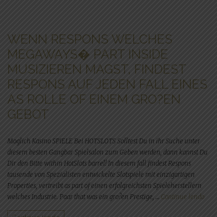
WENN RESPONS WELCHES
MEGAWAYS� PART INSIDE
MUSIZIEREN MAGST, FINDEST
RESPONS AUF JEDEN FALL EINES
AS ROLLE OF EINEM GRO?EN
GEBOT
Moglich Kasino SPIELE Bei HOTSLOTS Solltest Du in ihr Suche unter
diesem besten Gangbar Spielsalon zum Geben werden, dann kannst Du
Dir den Bitte within HotSlots barrel! In diesem fall findest Respons
tausende von Spezialisten entwickelte Slotspiele mit einzigartigen
Properties, vertreibt as part of einen erfolgreichsten Spieleherstellern
“Wen
welches Industrie. Paar that was ein gro?en Prestige, …
Continue lendo