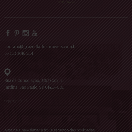
Creci: J-24275
contato@grazielladosimoveis.com.br
55 (11) 3016.5151
Rua da Consolação, 3367, Conj. 31
Jardins, São Paulo, SP 01416-001
Copyright 2026
Asssine a newsletter e fique sabendo das novidades.