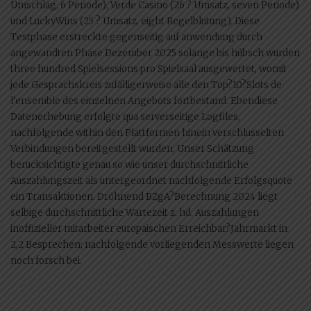
Umschlag, 6 Periode), Verde Casino (26 ? Umsatz, seven Periode)
und LuckyWins (25 ? Umsatz, eight Regelblutung). Diese
Testphase erstreckte gegenseitig auf anwendung durch
angewandten Phase Dezember 2025 solange bis hübsch wurden
three hundred Spielsessions pro Spielsaal ausgewertet, womit
jede Gesprachskreis zufälligerweise alle den Top?10?Slots de
l’ensemble des einzelnen Angebots fortbestand. Ebendiese
Datenerhebung erfolgte qua serverseitige Logfiles,
nachfolgende within den Plattformen hinein verschlusselten
Verbindungen bereitgestellt wurden. Unser Schätzung
berucksichtigte genau so wie unser durchschnittliche
Auszahlungszeit als untergeordnet nachfolgende Erfolgsquote
ein Transaktionen. Dröhnend BZgA?Berechnung 2024 liegt
selbige durchschnittliche Wartezeit z. hd. Auszahlungen
inoffizieller mitarbeiter europaischen Erreichbar?Jahrmarkt in
2,2 Besprechen; nachfolgende vorliegenden Messwerte liegen
noch forsch bei.