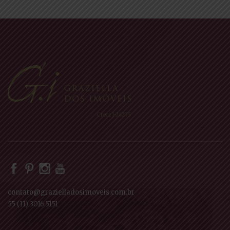
Creci: J-24275
contato@grazielladosimoveis.com.br
55 (11) 3016.5151