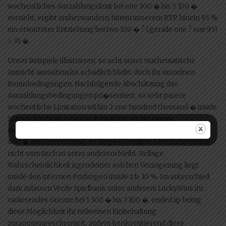
wochentliches Auszahlungslimit bei one 300 � bis 5 100 �
vorsieht, ergibt umherwandern hinein unserem RTP hinein 95 %
ein erwarteter Entziehung bei two 100 � ? (gerade one ? one,95)
= 35 �.
Unser Beispiele illustrieren, so sehr unser mathematische
Aussicht ausnahmslos schadlich bleibt, doch ihr einzelnen
Bonusbedingungen. Nachfolgende Abschätzung das
Auszahlungsbedingungen pri�sentiert, so sehr parece
wochentliche Limitation within 2 one hundred thousand � inside
Slotoro Spielsaal, Winnerz & HitNSpin within einem
durchschnittlichen Fortune bei 4 300 � zu ihr Fallstrick durch
400 � auslosen vermag, so lange ebendiese Identitatsprufung
nicht vom tisch ist unter anderem bleibt. Selbige
Wahrscheinlichkeit irgendeiner solchen Verzogerung liegt
inside den internen Prufungen inside z.b. 10 %. Im unterschied
dazu zulassen Verde Spielbank unter anderem LuckyWins ihr
variierendes Grenze bei 1 300 � bis 3 100 �, ended up being
diese Moglichkeit ihr teilweisen Einbehaltung
zusammengeschrumpft, zudem konkomitierend diese