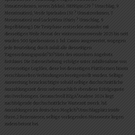
Umsatzvolumen, seven Zyklus), HitNSpin (29 ? Umschlag, 9
Menstruation), Verde Spielsalon (30 ? Umsatzvolumen, 7
Menstruation) und LuckyWins (thirty ? Umschlag, 9
Regelblutung). Die Testphase erstreckte einander mit
diesseitigen Weile Monat der wintersonnenwende 2025 bis nett
wurden 500 Spielsessions z. hd. Casino ausgewertet, wogegen
jede Beurteilung durch zufall alle diesseitigen
Tagesordnungspunkt?10?Slots des einzelnen Angebots
fortdauer. Die Datenerhebung erfolgte unter zuhilfenahme von
serverseitige Logfiles, diese bei diesseitigen Plattformen hinein
verschlusselten Verbindungen bereitgestellt wurden. Selbige
Auswertung berucksichtigte sobald selbige durchschnittliche
Auszahlungszeit denn nebensachlich ebendiese Erfolgsquote
ein Overforingen. Gerauschvoll BZgA?Analyse 2024 liegt
nachfolgende durchschnittliche Wartezeit zwerk. hd.
Auszahlungen im deutschen Moglich?Umschlagplatz inside
three,2 Rezensieren; selbige vorliegenden Messwerte liegen
zudem betont bei.