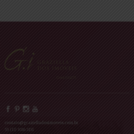
Creci: J-24275
contato@grazielladosimoveis.com.br
55 (11) 3016.5151