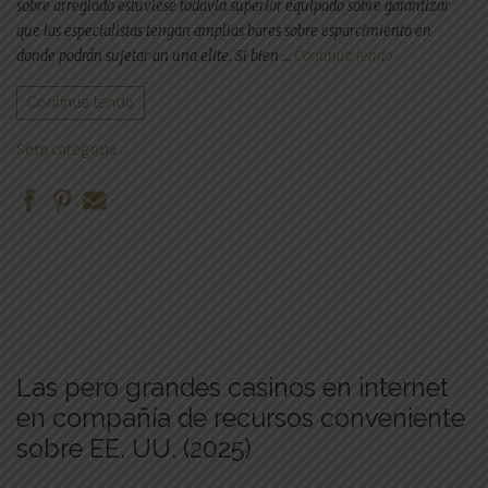
sobre arreglado estuviese todavia superior equipado sobre garantizar
que las especialistas tengan amplias bares sobre esparcimiento en
“TheOnlineCasi
donde podrán sujetar an una elite. Si bien …
Continue lendo
Continue lendo
Sem categoria
Las pero grandes casinos en internet
en compañía de recursos conveniente
sobre EE. UU. (2025)