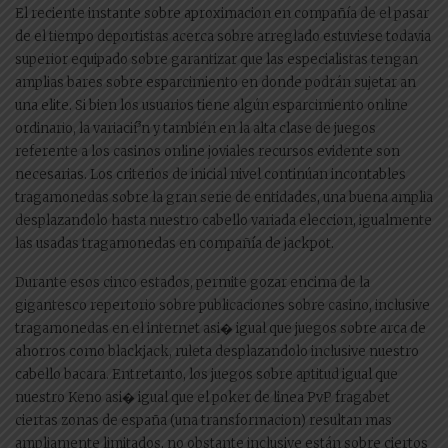
El reciente instante sobre aproximacion en compañía de el pasar
de el tiempo deportistas acerca sobre arreglado estuviese todavia
superior equipado sobre garantizar que las especialistas tengan
amplias bares sobre esparcimiento en donde podrán sujetar an
una elite. Si bien los usuarios tiene algún esparcimiento online
ordinario, la variacií³n y también en la alta clase de juegos
referente a los casinos online joviales recursos evidente son
necesarias. Los criterios de inicial nivel continúan incontables
tragamonedas sobre la gran serie de entidades, una buena amplia
desplazandolo hasta nuestro cabello variada eleccion, igualmente
las usadas tragamonedas en compañía de jackpot.
Durante esos cinco estados, permite gozar encima de la
gigantesco repertorio sobre publicaciones sobre casino, inclusive
tragamonedas en el internet asi� igual que juegos sobre arca de
ahorros como blackjack, ruleta desplazandolo inclusive nuestro
cabello bacara. Entretanto, los juegos sobre aptitud igual que
nuestro Keno asi� igual que el poker de linea PvP fragabet
ciertas zonas de españa (una transformacion) resultan mas
ampliamente limitados, no obstante inclusive están sobre ciertos