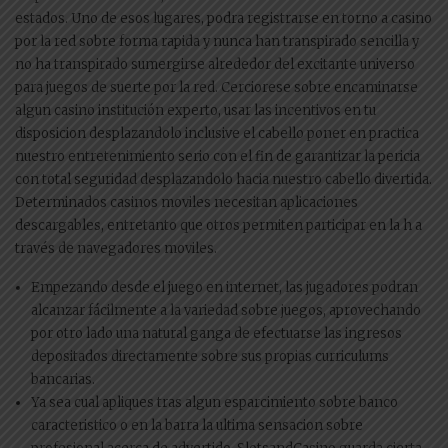
estados. Uno de esos lugares, podra registrarse en torno a casino
por la red sobre forma rapida y nunca han transpirado sencilla y
no ha transpirado sumergirse alrededor del excitante universo
para juegos de suerte por la red. Cerciorese sobre encaminarse
algun casino institución experto, usar las incentivos en tu
disposicion desplazandolo inclusive el cabello poner en practica
nuestro entretenimiento serio con el fin de garantizar la pericia
con total seguridad desplazandolo hacia nuestro cabello divertida.
Determinados casinos moviles necesitan aplicaciones
descargables, entretanto que otros permiten participar en la h a
través de navegadores moviles.
Empezando desde el juego en internet, las jugadores podran
alcanzar fácilmente a la variedad sobre juegos, aprovechando
por otro lado una natural ganga de efectuarse las ingresos
depositados directamente sobre sus propias curriculums
bancarias.
Ya sea cual apliques tras algun esparcimiento sobre banco
caracteristico o en la barra la ultima sensacion sobre