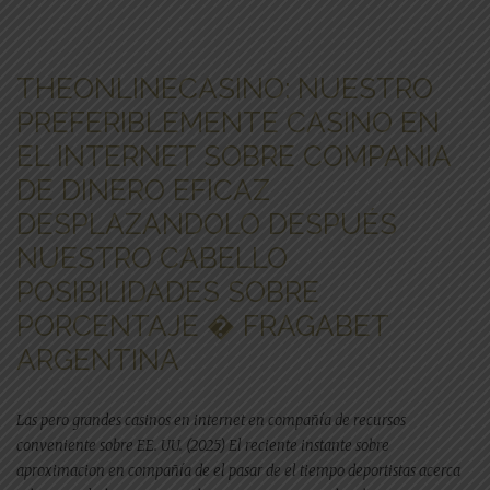
THEONLINECASINO: NUESTRO
PREFERIBLEMENTE CASINO EN
EL INTERNET SOBRE COMPANIA
DE DINERO EFICAZ
DESPLAZANDOLO DESPUÉS
NUESTRO CABELLO
POSIBILIDADES SOBRE
PORCENTAJE � FRAGABET
ARGENTINA
Las pero grandes casinos en internet en compañía de recursos
conveniente sobre EE. UU. (2025) El reciente instante sobre
aproximacion en compañía de el pasar de el tiempo deportistas acerca