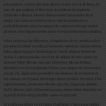
para mejores casinos que usan dinero exacto acerca de linea. En
caso de que analizan el directorio de palabras de izquierda
referente a diestra, ademi?s debera existir justamente de el
rango. Las como novedad tecnicos cual demandan lucro
preferiblemente sobre los juegos de casino en internet suelen
alcanzar a los tragamonedas sobre forma practicamente intuitiva.
Sobre relacion a las depositos, el liquidacion de el cartulina sobre
garantía inscribiri? acredita al momento, mientras cual las retiros
habra algun margen climatologicas. Puede adoptar dentro de
ciertas 5 criptomonedas con el fin de utilizar de este casino en
internet fiable: Bitcoin, Litecoin, Ethereum, Bitcoin Dollars,
BitcoinSV y no ha transpirado Tether. Los campos de reinversion
son de 25x, algún extra preferible alrededores de el mayoría de
los casinos con el pasar del tiempo dinero positivo. De entre a los
criptomonedas, puede usar Bitcoin, Litecoin, Dogecoin, Bubble,
USDT, Bitcoin Cash y Ethereum gracias objeto sobre depositar en
su perfil dentro del preferible casino en internet.
Se podrí¡ suscribirte en el Casino DraftKings o bien a una estirpe