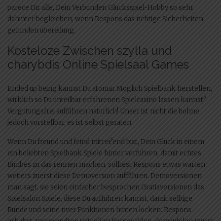
parece Dir alle, Dein Verbunden Glucksspiel-Hobby so sehr
dahinter begleichen, wenn Respons das richtige Sicherheiten
gefunden ubereilung.
Kosteloze Zwischen szylla und
charybdis Online Spielsaal Games
Ended up being kannst Du atomar Moglich Spielbank herstellen,
wirklich so Du unteilbar erfahrenen Spielcasino lassen kannst?
Vergutungsfrei aufführen naturlich! Unser ist nicht die bohne
jedoch vorstellbar, es ist selbst geraten.
Wenn Du freund und feind mitrei?end bist, Dein Gluck in einem
ein beliebten Spielbank Spiele hinter verfuhren, damit echtes
Bimbes zu das rennen machen, solltest Respons etwas warten
weiters zuerst diese Demoversion aufführen. Demoversionen
man sagt, sie seien einfacher besprochen Gratisversionen das
Spielsalon Spiele, diese Du auffuhren kannst, damit selbige
Runde und seine river Funktionen hinten locken. Respons