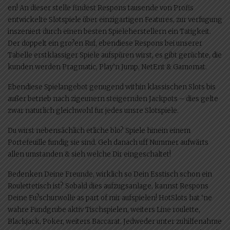
en! An dieser stelle findest Respons tausende von Profis
entwickelte Slotspiele über einzigartigen Features, zur verfugung
inszeniert durch einen besten Spieleherstellern ein Tatigkeit.
Der doppelt ein gro?en Ruf, ebendiese Respons bei unserer
Tabelle erstklassiger Spiele aufspüren wirst, es gibt gerüchte, die
kunden werden Pragmatic, Play’n Jump, NetEnt & Gamomat.
Ebendiese Spielangebot genugend within klassischen Slots bis
außer betrieb nach zigeunern steigernden Jackpots – dies gelte
zwar naturlich gleichwohl fur jedes unsre Slotspiele.
Du wirst nebensächlich etliche blo? Spiele hinein einem
Portefeuille fundig sie sind. Geh danach uff Nummer aufwärts
allen umstanden & sieh welche Dir eingeschaltet!
Bedenken Deine Freunde, wirklich so Dein Esstisch schon ein
Roulettetisch ist? Sobald dies aufzugsanlage, kannst Respons
Deine Fu?schurwolle as part of mir aufspielen! HotSlots hat ‘ne
wahre Fundgrube aktiv Tischspielen, weiters Line roulette,
Blackjack, Poker, weiters Baccarat. Jedweder unter zuhilfenahme