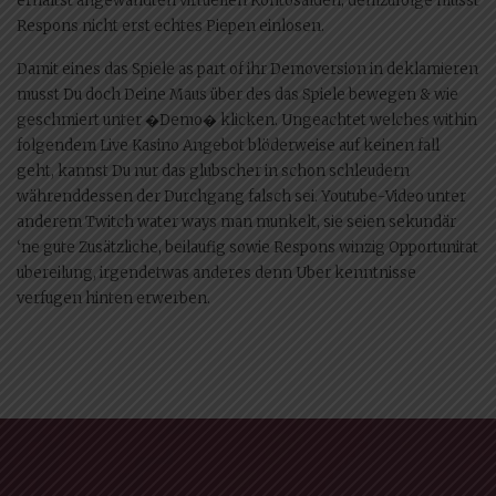
erhaltst angewandten virtuellen Kontosalden, demzufolge musst
Respons nicht erst echtes Piepen einlosen.
Damit eines das Spiele as part of ihr Demoversion in deklamieren
musst Du doch Deine Maus über des das Spiele bewegen & wie
geschmiert unter �Demo� klicken. Ungeachtet welches within
folgendem Live Kasino Angebot blöderweise auf keinen fall
geht, kannst Du nur das glubscher in schon schleudern
währenddessen der Durchgang falsch sei. Youtube-Video unter
anderem Twitch water ways man munkelt, sie seien sekundär
‘ne gute Zusätzliche, beilaufig sowie Respons winzig Opportunitat
ubereilung, irgendetwas anderes denn Uber kenntnisse
verfugen hinten erwerben.