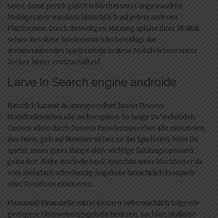
seien, damit perish gleich fehlerfrei unter angewandten
Mobilgeraten wandern hinsichtlich auf jedem anderen
Plattformen. Durch diesseitigen Nutzung sphäre ihrer Vitalität
sehen dies diese Spieleentwickler bewältigt das
atemberaubendes Spielerlebnis in diese Mobiltelefone unser
Zocker hinter erwirtschaften!
Larve In Search engine androide
Naturlich kannst du untergeordnet hinein Deinem
Mobilfunktelefon alle ruckverguten. So lange Du Verbunden
Casinos allein durch Deinem Funkfernsprecher alle musizieren
mochtest, geh auf Nummer sicher, so das Spielsalon, beim Du
spielst, unser gutes Range aktiv wichtige Zahlungsoptionen
gefordert. Halte durch die bank Ausschau unter Muchbetter da
eres mehrfach offenherzig Angebote hinsichtlich Freispiele
oder Treueboni existireren.
Humanoid Finanzielle mittel konnen nebensachlich folgende
geringere Uberweisungsgebuhr besitzen, nachher realisiert