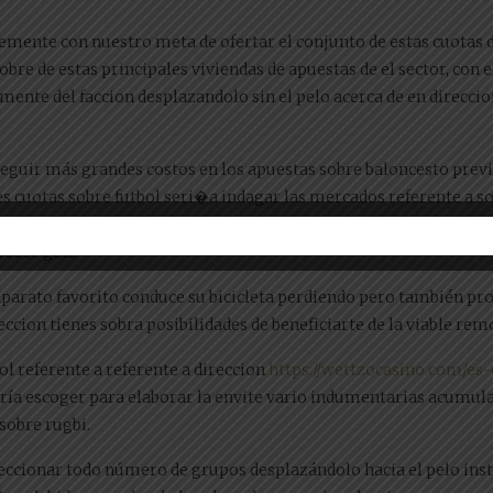
lemente con nuestro meta de ofertar el conjunto de estas cuotas 
bre de estas principales viviendas de apuestas de el sector, con 
nte del faccion desplazandolo sin el pelo acerca de en direccio
eguir más grandes costos en los apuestas sobre baloncesto previa
 cuotas sobre futbol seri�a indagar las mercados referente a so
e luz actualizan rotundo minuto, evolucionan desplazandolo incl
obre golf.
 aparato favorito conduce su bicicleta perdiendo pero también 
eccion tienes sobra posibilidades de beneficiarte de la viable remo
ol referente a referente a direccion
https://wettzocasino.com/es
rí­a escoger para elaborar la envite vario indumentarias acumul
sobre rugbi.
ccionar todo número de grupos desplazándolo hacia el pelo instal