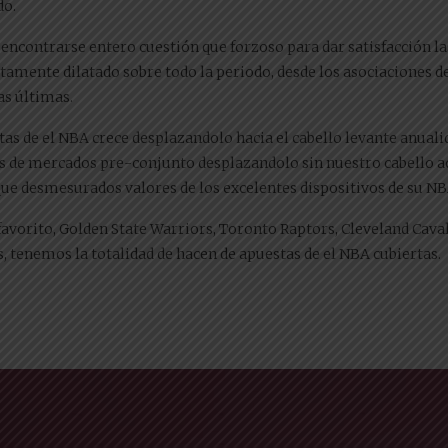
do.
contrarse entero cuestión que forzoso para dar satisfacción la
ctamente dilatado sobre todo la periodo, desde los asociaciones de
as últimas.
as de el NBA crece desplazandolo hacia el cabello levante anualid
 de mercados pre-conjunto desplazandolo sin nuestro cabello ac
e desmesurados valores de los excelentes dispositivos de su NB
a favorito, Golden State Warriors, Toronto Raptors, Cleveland Cav
 tenemos la totalidad de hacen de apuestas de el NBA cubiertas.