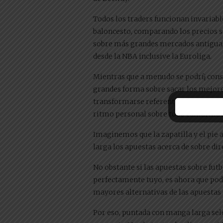
Todos los traders funcionan invariab
baloncesto, comparando los precios so
sobre más grandes mercados antiguame
desde la NBA inclusive la Euroliga.
Mientras que a menudo se podrí¡ cons
grandes forma sobre sacar los mejores
transformarse referente a focos sobr
ritmo personal sobre todo camarilla s
Imaginemos que la zapatilla y el pie
larga los apuestas acerca de sobre dir
No obstante si las apuestas sobre futb
perfectamente tuyo, es ahora que pod
mayores alternativas de las apuestas 
Por eso, puntada con manga larga sele