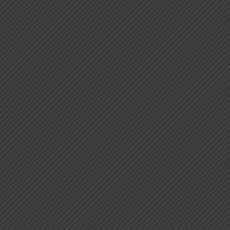
rado podri�a convertirse una Money Line”