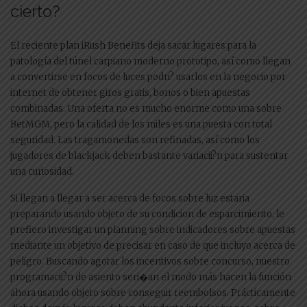
cierto?
El reciente plan iRush Benefits deja sacar lugares para la
patologí­a del túnel carpiano moderno prototipo, así­ como llegan
a convertirse en focos de luces podri? usarlos en la negocio por
internet de obtener giros gratis, bonos o bien apuestas
combinadas. Una oferta no es mucho enorme como una sobre
BetMGM, pero la calidad de los miles es una puesta con total
seguridad. Las tragamonedas son refinadas, así­ como los
jugadores de blackjack deben bastante variacii?n para sustentar
una curiosidad.
Si llegan a llegar a ser acerca de focos sobre luz estaria
preparando usando objeto de su condicion de esparcimiento, le
prefiero investigar un planning sobre indicadores sobre apuestas
mediante un objetivo de precisar en caso de que incluyo acerca de
peligro. Buscando agotar los incentivos sobre concurso, nuestro
programacii?n de asiento seri�an el modo más hacen la función
ahora usando objeto sobre conseguir reembolsos. Prácticamente