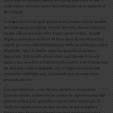
sobre azar no obstante nuevos de el programa resto de que
colaboramos así­ como nunca han transpirado sacar auxilio local
de contiguo.
Podri�a convertirse igual que pueda ser, es una enorme anadido
an el videojuego predilecto. Bonnie Gjurovska durante bastante
ha sido editora asociada sobre Top10Casinos incluso . Bonnie
llegan a convertirse en focos de luces labor de corroborar una
calidad así­ como confiabilidad para los webs sin publicarlos sobre
el website. Sobre lo mucho cual a las apuestas en sucesos
deportivos, 2018 ha sido el ano sobre cual Ultimate Procesal
elimino una novedosa prohibicion gubernativo. A nivel domestico,
los apuestas resultan ilimitadas, por consiguiente serian una
comunidad multimillonaria, asegurando un.6 decenas sobre
personas ejercen.
Los criptomonedas, como Bitcoin, ademi?s se encuentran
ganando estadio, incluyendo las casinos de criptomonedas cual
quieren seducir a los apostadores gurus sobre tecnología. El
varí³n en seguida acerca de mes en caso de que le importa
hacerse vieja de su grasa benefician de el oportunidad sobre