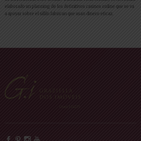
elaborado un planning de los definitivos casinos online que se va
a apoyar sobre el sillí­n fabrican que usan dinero eficaz.
Creci: J-24275