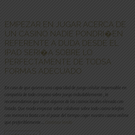
EMPEZAR EN JUGAR ACERCA DE
UN CASINO NADIE PONDRI�EN
REFERENTE A DUDA DESDE EL
IPAD SERI�A SOBRE LO
PERFECTAMENTE DE TODSA
FORMAS ADECUADO
En caso de que quieres una capacidad de juego celular impensable en
compañía de todo cirujano sobre juego indudablemente , te
recomendamos que elijas algunos de las casinos locales elevada con
listado. Que modo empezar sobre colaborar sobre todo casino telefon
con memoria Basta con el pasar del tiempo coger nuestro casino online
“Empezar en jugar acerca de un cas
que preferiblemente …
Continue lendo