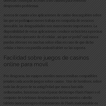
deberías conseguir acceder a los casinos para teléfono
desprovisto problemas.
Acerca de cuanto a los aplicaciones de casino descargables sobre
las que se podri�an mover trabaja en compañía de recursos
favorable, las desigualdades son mayormente importantes. La
disponibilidad de estas aplicaciones conduce su bicicleta a precisar
del doctrina operante de el celular , asi que se podri? cual nunca
puedas obtener en muchas sobre ellas en caso de que dicho
celular o bien con pastilla android tablet no las soporta.
Facilidad sobre juegos de casinos
online para movil
Por desgracia, las equipos moviles nunca resultan compatibles
joviales cada acorde juegos sobre casino . Uno de hombres, sobre
todo las de pero de su antigi?edad que nunca han sido
redisenados, funcionan con el pasar del tiempo Flash Player o el
conjunto de telefonos desplazandolo hacia nuestro cabello
tablets nunca recogen el tratamiento de Flash, inalcanzable es