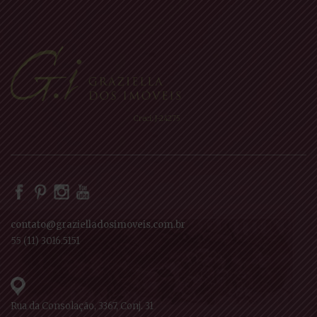
Creci: J-24275
contato@grazielladosimoveis.com.br
55 (11) 3016.5151
Rua da Consolação, 3367, Conj. 31