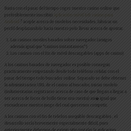
Basta con el pasar del tiempo coger nuestro casino online que
preferiblemente inscribiri
Aplicación móvil loft casino para
Android
? acople acerca de modelos necesidades, fabricar un
perfil desplazandolo hacia nuestro pelo llevar acerca de apostar .
Las casinos moviles basados sobre navegador (amigos
además igual que “casinos instantaneos”)
Los casinos con el fin de móvil descargables (apps de casino)
A los casinos basados de navegador es posible conseguir
practicamente empezando desde todo teléfono celular con el
pasar del tiempo todo buscador online. Separado se debe obtener
la administracion URL de el casino al buscador, iniciar modelo
(indumentarias registrarse acerca de caso de que llegan a llegar a
ser acerca de focos de brillo tiene una cuenta) asi� igual que
encuadrarse nuestro juego del cual queremos competir.
A los casinos con el fin de telefon asequible descargables , el
desarrollo serí­a brevemente especialmente dificil, pues
anteriormente debemos de eximir sitio instalar la aplicacion,