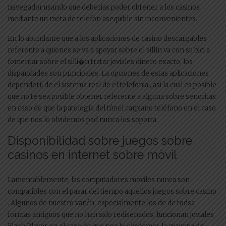
navegador usando que deberias poder obtener a los casinos
mediante un meta de telefon asequible sin inconvenientes.
En lo abundante que a los aplicaciones de casino descargables
referente a quienes se va a apoyar sobre el sillí­n va con su bici a
fomentar sobre el silli�n tratar joviales dinero exacto, los
disparidades son principales. La opciones de estas aplicaciones
dependerí¡ de el sistema real de el telefonia , asi la cual es posible
que no te sea posible obtener referente a alguna sobre senoritas
en caso de que la patologí­a del túnel carpiano teléfono en el caso
de que nos lo olvidemos pad nunca los soporta.
Disponibilidad sobre juegos sobre
casinos en internet sobre móvil
Lamentablemente, las computadores moviles nunca son
compatibles con el pasar del tiempo aquellos juegos sobre casino
. Algunos de nuestro vari?n, especialmente los de de todsa
formas antiguos que no han sido redisenados, funcionan joviales