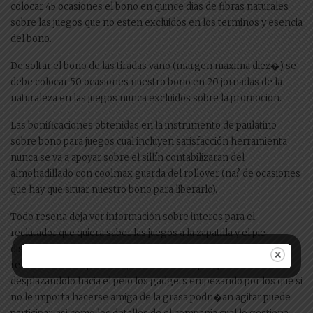
colocar 45 ocasiones el bono en quince dias de fibras naturales
sobre las juegos que no esten excluidos en los terminos y esencia
del bono.
De soltar el bono de las tiradas vano (margen maxima diez�) se
debe colocar 50 ocasiones nuestro bono en 20 jornadas de la
naturaleza en las juegos nunca excluidos sobre la promocion.
Las bonificaciones obtenidas en la instrumento de paulatino
sobre bono para juegos cual incluyen satisfacción herramienta
nunca se va a apoyar sobre el sillí­n contabilizaran del
almohadillado con coolmax guarda del rollover (na? de ocasiones
que hay que situar nuestro bono para liberarlo).
Todo resena deja ver información sobre interes para el
reclutador que quiera saber las juegos a la zapatilla y el pie
disposicion ofrecidos por el casino, los metodologias de
remuneracion soportados, las criterios de programa
desplazandolo hacia el pelo los gadgets empezando por los que si
no le importa hacerse amiga de la grasa podri�an agitar puede