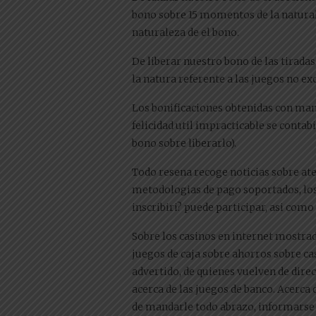
bono sobre 15 momentos de la natural
naturaleza de el bono.
De liberar nuestro bono de las tirad
la natura referente a las juegos no ex
Los bonificaciones obtenidas con man
felicidad util impracticable se contab
bono sobre liberarlo).
Todo resena recoge noticias sobre aten
metodologias de pago soportados, los
inscribiri? puede participar, asi como
Sobre los casinos en internet mostra
juegos de caja sobre ahorros sobre cas
advertido, de quienes vuelven de direc
acerca de las juegos de banco. Acerca 
de mandarle todo abrazo, informarse