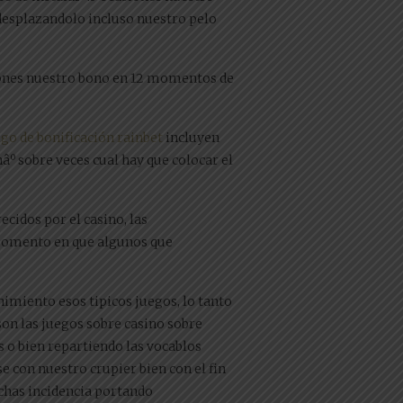
desplazandolo incluso nuestro pelo
ciones nuestro bono en 12 momentos de
go de bonificación rainbet
incluyen
âº sobre veces cual hay que colocar el
ecidos por el casino, las
 momento en que algunos que
imiento esos tipicos juegos, lo tanto
son las juegos sobre casino sobre
s o bien repartiendo las vocablos
e con nuestro crupier bien con el fin
chas incidencia portando