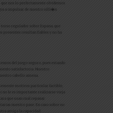
to que nos lo perfectamente olvidemos
aya a impulsar de nuestro silli�n
 torso regulador sobre Espana, que
s presentes resultan fiables y no ha
ienzos del juego seguro, pues estando
iento satisfactoria. Nuestro
nuestro cabello amena.
blemente motivos particular factible,
si no le es importante realizarse vieja
ntara que usan cual repasar
arias nuestro pase. En caso sobre no
estra amiga la capacidad