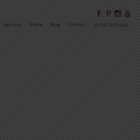
Serviços
Sobre
Blog
Contato
55 (11) 3016.5151