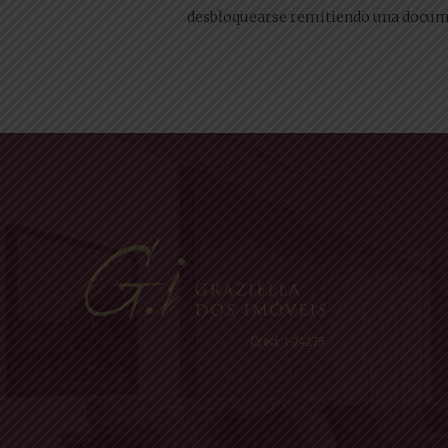
desbloquearse remitiendo una docum
Creci: J-24275