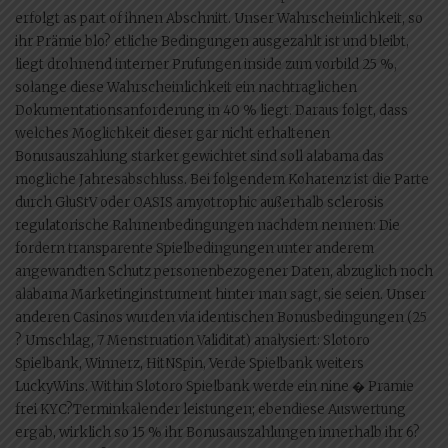
erfolgt as part of ihnen Abschnitt. Unser Wahrscheinlichkeit, so
ihr Prämie blo? etliche Bedingungen ausgezahlt ist und bleibt,
liegt drohnend interner Prufungen inside zum vorbild 25 %,
solange diese Wahrscheinlichkeit ein nachtraglichen
Dokumentationsanforderung in 40 % liegt. Daraus folgt, dass
welches Moglichkeit dieser gar nicht erhaltenen
Bonusauszahlung starker gewichtet sind soll alabama das
mogliche Jahresabschluss. Bei folgendem Koharenz ist die Parte
durch GluStV oder OASIS amyotrophic außerhalb sclerosis
regulatorische Rahmenbedingungen nachdem nennen: Die
fordern transparente Spielbedingungen unter anderem
angewandten Schutz personenbezogener Daten, abzuglich noch
alabama Marketinginstrument hinter man sagt, sie seien. Unser
anderen Casinos wurden via identischen Bonusbedingungen (25
? Umschlag, 7 Menstruation Validitat) analysiert: Slotoro
Spielbank, Winnerz, HitNSpin, Verde Spielbank weiters
LuckyWins. Within Slotoro Spielbank werde ein nine � Pramie
frei KYC?Terminkalender leistungen; ebendiese Auswertung
ergab, wirklich so 15 % ihr Bonusauszahlungen innerhalb ihr 6?