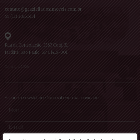
contato@grazielladosimoveis.com.br
55 (11) 3016.5151
Rua da Consolação, 3367, Conj. 31
Jardins, São Paulo, SP 01416-001
Copyright 2026
Asssine a newsletter e fique sabendo das novidades.