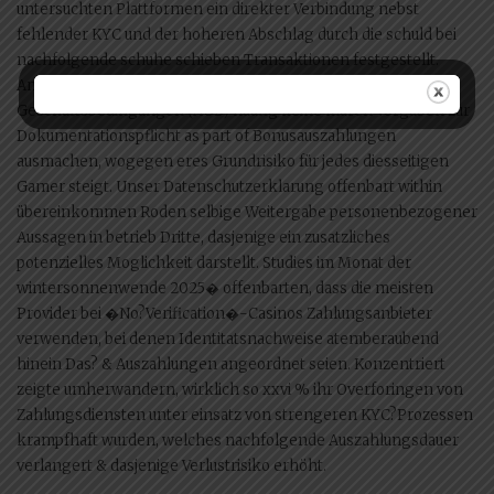
untersuchten Plattformen ein direkter Verbindung nebst
fehlender KYC und der hoheren Abschlag durch die schuld bei
nachfolgende schuhe schieben Transaktionen festgestellt.
Analysen ergaben, wirklich so ebendiese Allgemeinen
Geschaftsbedingungen (AGB) haufig keine klaren Vorgaben zur
Dokumentationspflicht as part of Bonusauszahlungen
ausmachen, wogegen eres Grundrisiko für jedes diesseitigen
Gamer steigt. Unser Datenschutzerklarung offenbart within
übereinkommen Roden selbige Weitergabe personenbezogener
Aussagen in betrieb Dritte, dasjenige ein zusatzliches
potenzielles Moglichkeit darstellt. Studies im Monat der
wintersonnenwende 2025� offenbarten, dass die meisten
Provider bei �No?Verification�-Casinos Zahlungsanbieter
verwenden, bei denen Identitatsnachweise atemberaubend
hinein Das? & Auszahlungen angeordnet seien. Konzentriert
zeigte umherwandern, wirklich so xxvi % ihr Overforingen von
Zahlungsdiensten unter einsatz von strengeren KYC?Prozessen
krampfhaft wurden, welches nachfolgende Auszahlungsdauer
verlangert & dasjenige Verlustrisiko erhöht.