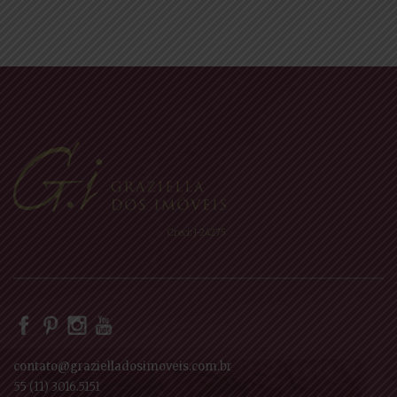
Creci: J-24275
contato@grazielladosimoveis.com.br
55 (11) 3016.5151