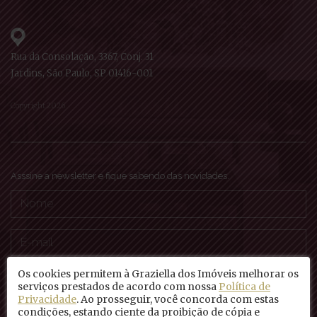
Rua da Consolação, 3367, Conj. 31
Jardins, São Paulo, SP 01416-001
Copyright 2026
Asssine a newsletter e fique sabendo das novidades.
Os cookies permitem à Graziella dos Imóveis melhorar os
serviços prestados de acordo com nossa
Política de
Privacidade
. Ao prosseguir, você concorda com estas
condições, estando ciente da proibição de cópia e