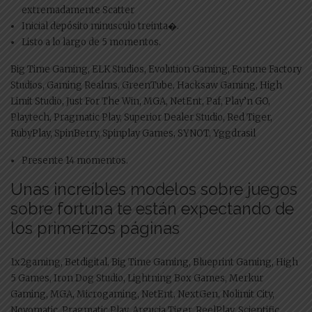
extremadamente Scatter
Inicial depósito minusculo treinta�.
Listo a lo largo de 5 momentos.
Big Time Gaming, ELK Studios, Evolution Gaming, Fortune Factory
Studios, Gaming Realms, GreenTube, Hacksaw Gaming, High
Limit Studio, Just For The Win, MGA, NetEnt, Paf, Play’n GO,
Playtech, Pragmatic Play, Superior Dealer Studio, Red Tiger,
RubyPlay, SpinBerry, Spinplay Games, SYNOT, Yggdrasil
Presente 14 momentos.
Unas increí­bles modelos sobre juegos
sobre fortuna te están expectando de
los primerizos páginas
1x2gaming, Betdigital, Big Time Gaming, Blueprint Gaming, High
5 Games, Iron Dog Studio, Lightning Box Games, Merkur
Gaming, MGA, Microgaming, NetEnt, NextGen, Nolimit City,
Novomatic, Pragmatic Play, Argucia Tiger, ReelPlay, Scientific