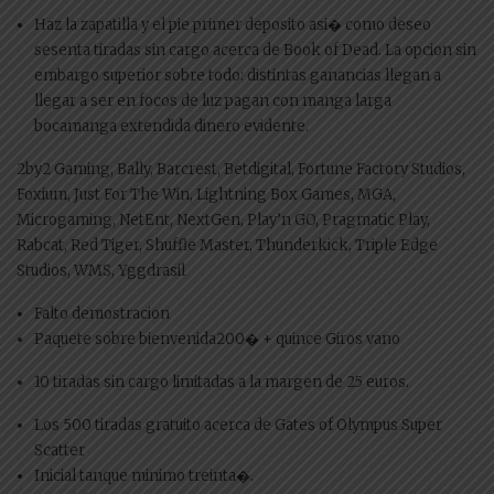
Haz la zapatilla y el pie primer deposito asi� como deseo
sesenta tiradas sin cargo acerca de Book of Dead. La opcion sin
embargo superior sobre todo: distintas ganancias llegan a
llegar a ser en focos de luz pagan con manga larga
bocamanga extendida dinero evidente.
2by2 Gaming, Bally, Barcrest, Betdigital, Fortune Factory Studios,
Foxium, Just For The Win, Lightning Box Games, MGA,
Microgaming, NetEnt, NextGen, Play’n GO, Pragmatic Play,
Rabcat, Red Tiger, Shuffle Master, Thunderkick, Triple Edge
Studios, WMS, Yggdrasil
Falto demostracion
Paquete sobre bienvenida200� + quince Giros vano
10 tiradas sin cargo limitadas a la margen de 25 euros.
Los 500 tiradas gratuito acerca de Gates of Olympus Super
Scatter
Inicial tanque minimo treinta�.