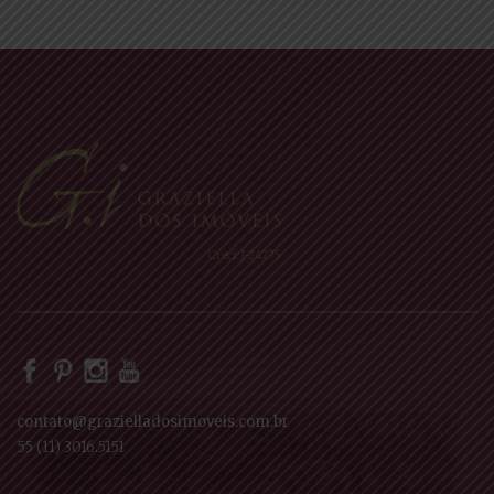
Creci: J-24275
contato@grazielladosimoveis.com.br
55 (11) 3016.5151