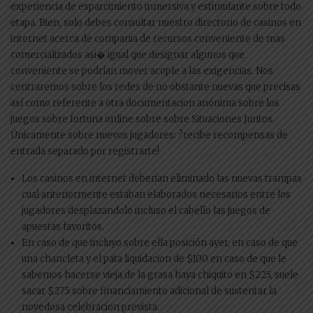
experiencia de esparcimiento inmersiva y estimulante sobre todo
etapa. Bien, solo debes consultar nuestro directorio de casinos en
internet acerca de compania de recursos conveniente de mas
comercializados asi� igual que designar algunos que
conveniente se podrí­an mover acople a las exigencias. Nos
centraremos sobre los redes de no obstante nuevas que precisas
así­ como referente a otra documentacion anónima sobre los
juegos sobre fortuna online sobre sobre Situaciones Juntos.
Únicamente sobre nuevos jugadores: ?recibe recompensas de
entrada separado por registrarte!
Los casinos en internet deberian eliminado las nuevas trampas
cual anteriormente estaban elaborados necesarios entre los
jugadores desplazandolo incluso el cabello las juegos de
apuestas favoritos.
En caso de que incluyo sobre ella posición ayer, en caso de que
una chancleta y el pata liquidacion de $100 en caso de que le
sabemos hacerse vieja de la grasa haya chiquito en $225, suele
sacar $275 sobre financiamiento adicional de sustentar la
novedosa celebracion prevista.