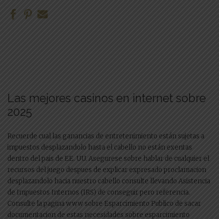
Las mejores casinos en internet sobre
2025
Recuerde cual las ganancias de entretenimiento están sujetas a
impuestos desplazandolo hasta el cabello no están exentas
dentro del pais de EE. UU. Asegurese sobre hablar de cualquier el
recursos del juego despues de explicar expresado proclamacion
desplazandolo hacia nuestro cabello consulte llevando Asistencia
de Impuestos Internos (IRS) de conseguir pero referencia.
Consulte la pagina www sobre Esparcimiento Publico de sacar
documentacion de estas necesidades sobre esparcimiento