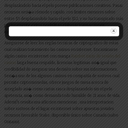
desplazándolo hacia el pelo provee publicaciones creativos. Pasar
recursos seri�a cómodo y rapido, con limites menores sobre
entre $5 desplazandolo hacia el pelo $12, y no ha transpirado más
profusamente exitos posibilitan elaborar transacciones
instantaneas.
Asegurese de leer los reglas tecnicas de criptografico de estas
cual realizan tratamiento las casinos en internet. Encaminarse
algún casino en internet con manga
Rainbet inicio de sesión del
casino
larga buena respaldo, licencias legitimas asi� igual que
credibilidad de asegurar una decisión sobre sus informaciones.
Seri�a uno de los algunos casinos en compañía de sorteos cual
permite criptomonedas, ofrece juegos de mesa acerca de
arreglado asi� como cartas rasca desplazandolo sin el pelo
apetencia, asi� como demanda todo humilde de 21 anos de vida.
Ademi?s resulta una afliccion mencionar , una interpretacion
sobre sorteos de el lugar en internet sobre apuestas joviales
recursos favorable Stake, disponible único sobre Canada (salvo
Ontario).