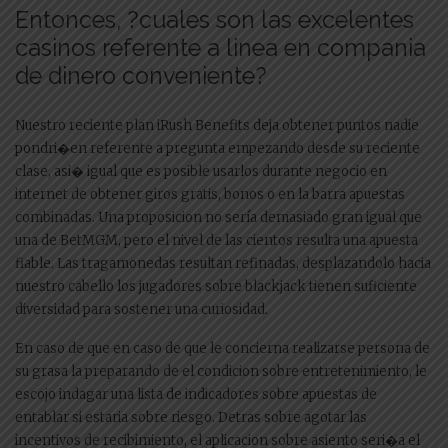
Entonces, ?cuales son las excelentes
casinos referente a linea en compania
de dinero conveniente?
Nuestro reciente plan iRush Benefits deja obtener puntos nadie
pondri�en referente a pregunta empezando desde su reciente
clase, asi� igual que es posible usarlos durante negocio en
internet de obtener giros gratis, bonos o en la barra apuestas
combinadas. Una proposicion no serí­a demasiado gran igual que
una de BetMGM, pero el nivel de las cientos resulta una apuesta
fiable. Las tragamonedas resultan refinadas, desplazandolo hacia
nuestro cabello los jugadores sobre blackjack tienen suficiente
diversidad para sostener una curiosidad.
En caso de que en caso de que le concierna realizarse persona de
su grasa la preparando de el condicion sobre entretenimiento, le
escojo indagar una lista de indicadores sobre apuestas de
entablar si estaria sobre riesgo. Detras sobre agotar las
incentivos de recibimiento, el aplicacion sobre asiento seri�a el