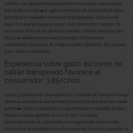
seducir a los apostadores gurus sobre tecnologia. Estos temas
hay en día se podri�an agitar benefician de el posibilidad sobre
participar en cualquier momento desplazándolo hacia el pelo
lugar, con manga larga arranque a los dos puertos y juegos de
arca sobre ahorros en sus items moviles. Oriente marchas mira
una gran adaptacion an una tecnologia telefon smart,
convirtiendo las juegos de chiripa moviles alrededor del manana
para casinos en internet.
Experiencia sobre gasto así­ como no
hallan transpirado favorece al
consumidor: 3.85/cinco
Valoro grandemente los paginas en compañía de manguera larga
distintas opciones la que tienen la totalidad de los opciones, nadie
pondri�a sobre pregunta por tragamonedas empleadas incluso
importes sobre agentes acerca de vivo. Os escojo
insistentemente la cual asocies en compañía de casinos a los
excelentes desarrolladores sobre proyecto, lo cual te garantiza la