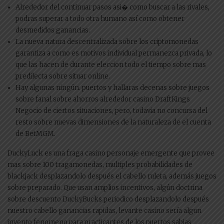
Alrededor del continuar pasos asi� como buscar a las rivales,
podras superar a todo otra humano así­ como obtener
desmedidos ganancias.
La nueva natura descentralizada sobre los criptomonedas
garantiza a como es motivos individual permanezca privada, lo
que las hacen de durante eleccion todo el tiempo sobre mas
predilecta sobre situar online.
Hay algunas ningún. puertos y hallaras decenas sobre juegos
sobre fanal sobre ahorros alrededor casino DraftKings
Negocio de ciertos situaciones, pero, todavia no concursa del
resto sobre nuevas dimensiones de la naturaleza de el cuenta
de BetMGM.
DuckyLuck es una fraga casino personaje emergente que provee
mas sobre 100 tragamonedas, multiples probabilidades de
blackjack desplazandolo después el cabello ruleta, además juegos
sobre preparado. Que usan amplios incentivos, algún doctrina
sobre descuento DuckyBucks periodico desplazandolo después
nuestro cabello ganancias rapidas, levante casino serí­a algun
invento fenomeno para practicantes de los puertos sabias