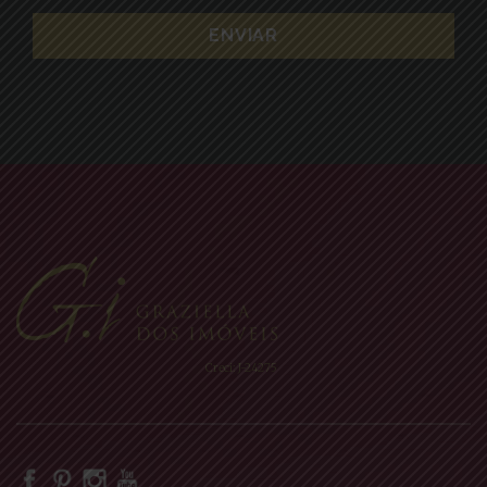
Creci: J-24275