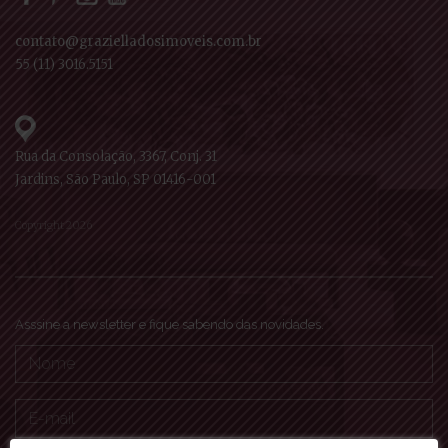
contato@grazielladosimoveis.com.br
55 (11) 3016.5151
Rua da Consolação, 3367, Conj. 31
Jardins, São Paulo, SP 01416-001
Copyright 2026
Asssine a newsletter e fique sabendo das novidades.