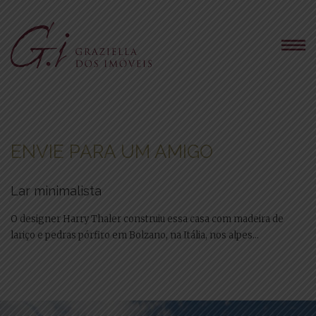
ENVIE PARA UM AMIGO
Lar minimalista
O designer Harry Thaler construiu essa casa com madeira de
lariço e pedras pórfiro em Bolzano, na Itália, nos alpes...