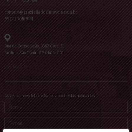
contato@grazielladosimoveis.com.br
55 (11) 3016.5151
Rua da Consolação, 3367, Conj. 31
Jardins, São Paulo, SP 01416-001
Copyright 2026
Asssine a newsletter e fique sabendo das novidades.