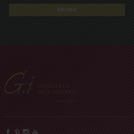
Creci: J-24275