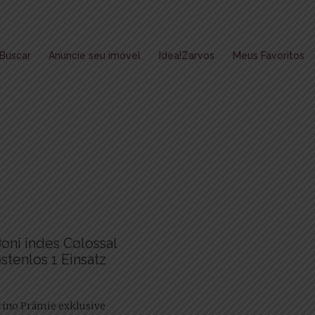
Buscar
Anuncie seu imóvel
Idea!Zarvos
Meus Favoritos
oni indes Colossal
stenlos 1 Einsatz
rino Prämie exklusive