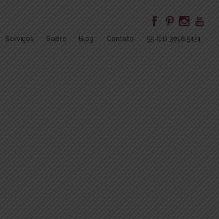
Serviços
Sobre
Blog
Contato
55 (11) 3016.5151