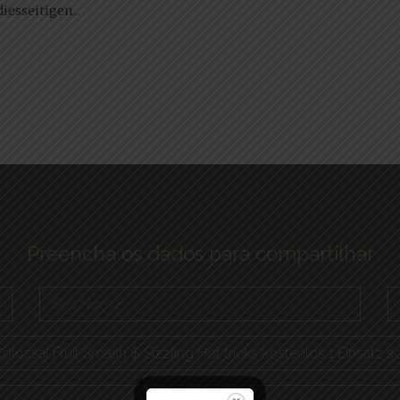
esseitigen...
Preencha os dados para compartilhar