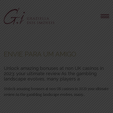
ENVIE PARA UM AMIGO
Unlock amazing bonuses at non UK casinos in
2023: your ultimate review As the gambling
landscape evolves, many players a
Unlock amazing bonuses at non UK casinos in 2023: your ultimate
review As the gambling landscape evolves, many...