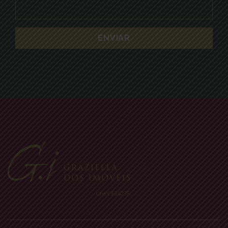
Creci: J-24275