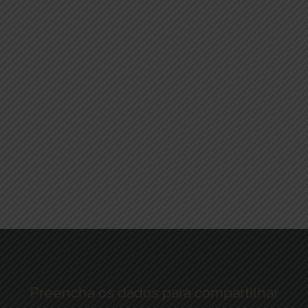
Preencha os dados para compartilhar