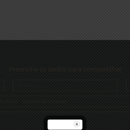
Preencha os dados para compartilhar