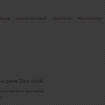
Buscar
Anuncie seu imóvel
Idea!Zarvos
Meus Favoritos
ine game Zero Install
s to why favor Spin Galaxy
...