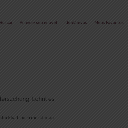
Buscar
Anuncie seu imóvel
Idea!Zarvos
Meus Favoritos
Untersuchung: Lohnt es
hstückhaft, noch merkt man
.