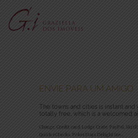
ENVIE PARA UM AMIGO
The towns and cities is instant an
totally free, which is a welcomed ab
Charge, Credit card, Lodge Crate, PayPal, Skril
Quick eChecks, PokerStars Delight in+...