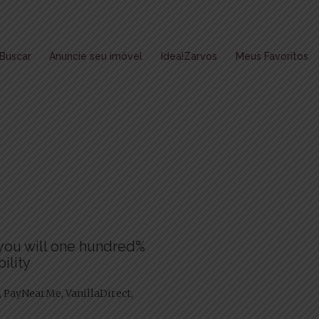
Buscar
Anuncie seu imóvel
Idea!Zarvos
Meus Favoritos
d you will one hundred%
ility
l, PayNearMe, VanillaDirect,