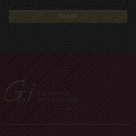
Creci: J-24275