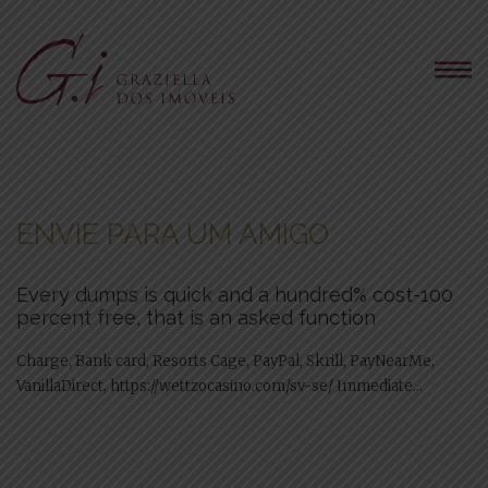
ENVIE PARA UM AMIGO
Every dumps is quick and a hundred% cost-100
percent free, that is an asked function
Charge, Bank card, Resorts Cage, PayPal, Skrill, PayNearMe,
VanillaDirect, https://wettzocasino.com/sv-se/ Immediate...