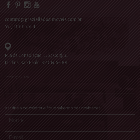
contato@grazielladosimoveis.com.br
55 (11) 3016.5151
Rua da Consolação, 3367, Conj. 31
Jardins, São Paulo, SP 01416-001
Copyright 2026
Asssine a newsletter e fique sabendo das novidades.