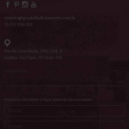
contato@grazielladosimoveis.com.br
55 (11) 3016.5151
Rua da Consolação, 3367, Conj. 31
Jardins, São Paulo, SP 01416-001
Copyright 2026
Asssine a newsletter e fique sabendo das novidades.