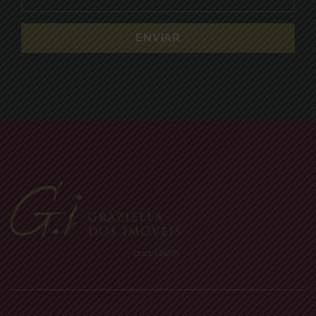
Creci: J-24275