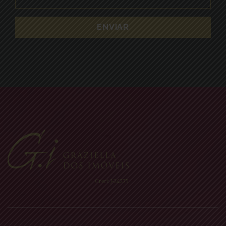
Creci: J-24275