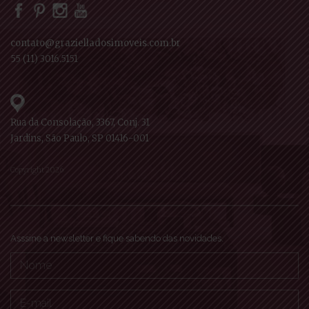
contato@grazielladosimoveis.com.br
55 (11) 3016.5151
Rua da Consolação, 3367, Conj. 31
Jardins, São Paulo, SP 01416-001
Copyright 2026
Asssine a newsletter e fique sabendo das novidades.