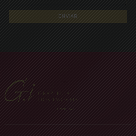
Creci: J-24275