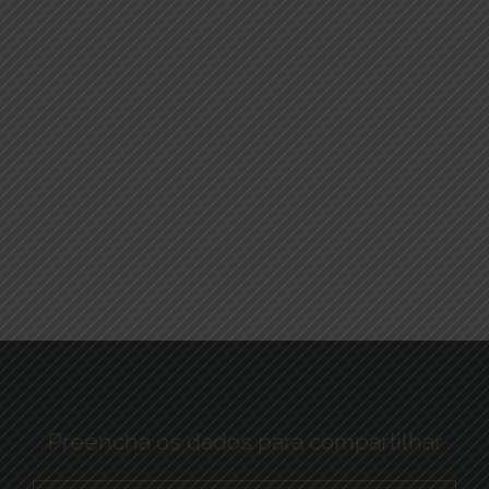
Preencha os dados para compartilhar