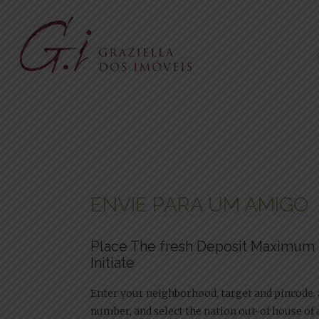
ENVIE PARA UM AMIGO
Place The fresh Deposit Maximum 
Initiate
Enter your neighborhood, target and pincode,
number, and select the nation out-of house of a.