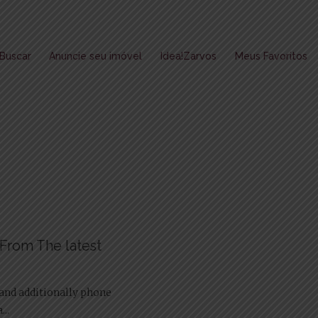
Buscar
Anuncie seu imóvel
Idea!Zarvos
Meus Favoritos
From The latest
 and additionally phone
..