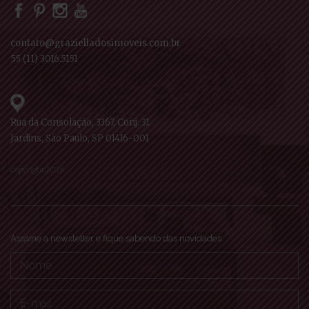
contato@grazielladosimoveis.com.br
55 (11) 3016.5151
Rua da Consolação, 3367, Conj. 31
Jardins, São Paulo, SP 01416-001
Copyright 2026
Asssine a newsletter e fique sabendo das novidades.