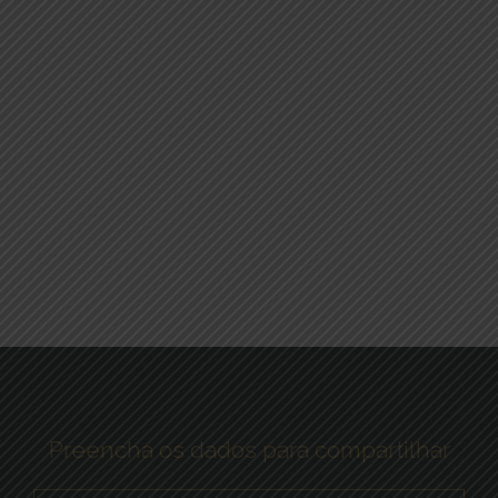
Preencha os dados para compartilhar