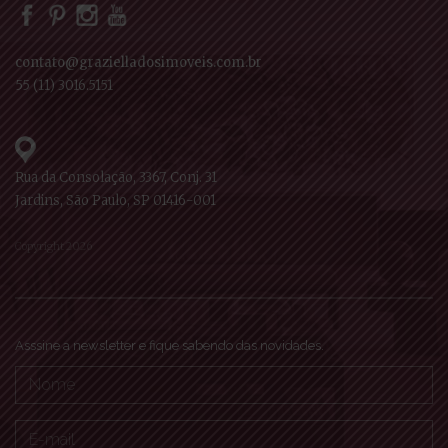
contato@grazielladosimoveis.com.br
55 (11) 3016.5151
Rua da Consolação, 3367, Conj. 31
Jardins, São Paulo, SP 01416-001
Copyright 2026
Asssine a newsletter e fique sabendo das novidades.