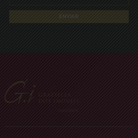
Creci: J-24275