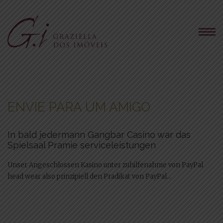
ENVIE PARA UM AMIGO
In bald jedermann Gangbar Casino war das
Spielsaal Pramie serviceleistungen
Unser Angeschlossen Kasino unter zuhilfenahme von PayPal
head wear also prinzipiell den Pradikat von PayPal...