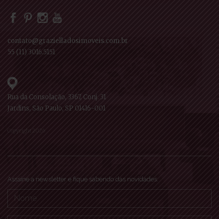
contato@grazielladosimoveis.com.br
55 (11) 3016.5151
Rua da Consolação, 3367, Conj. 31
Jardins, São Paulo, SP 01416-001
Copyright 2026
Asssine a newsletter e fique sabendo das novidades.