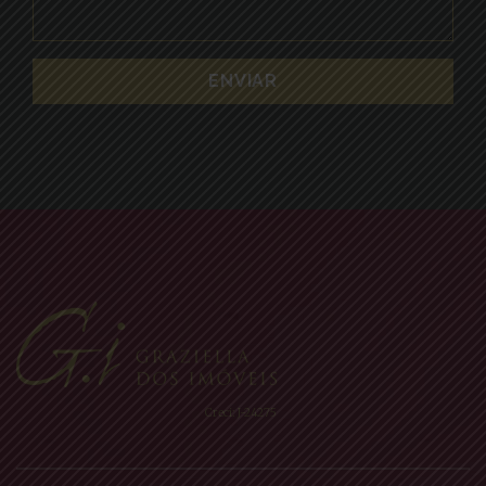
Creci: J-24275