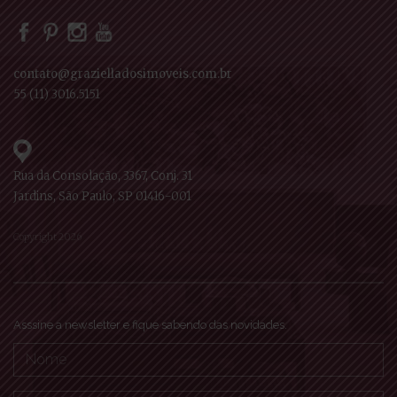
contato@grazielladosimoveis.com.br
55 (11) 3016.5151
Rua da Consolação, 3367, Conj. 31
Jardins, São Paulo, SP 01416-001
Copyright 2026
Asssine a newsletter e fique sabendo das novidades.