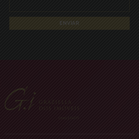
Creci: J-24275