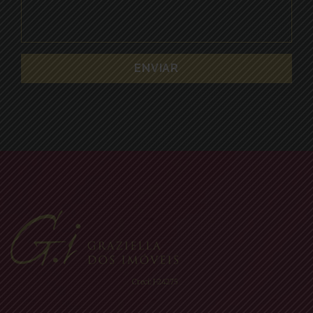
Creci: J-24275