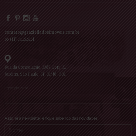
contato@grazielladosimoveis.com.br
55 (11) 3016.5151
Rua da Consolação, 3367, Conj. 31
Jardins, São Paulo, SP 01416-001
Copyright 2026
Asssine a newsletter e fique sabendo das novidades.