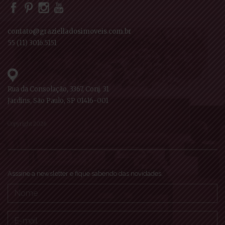
contato@grazielladosimoveis.com.br
55 (11) 3016.5151
Rua da Consolação, 3367, Conj. 31
Jardins, São Paulo, SP 01416-001
Copyright 2026
Asssine a newsletter e fique sabendo das novidades.