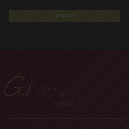
Creci: J-24275