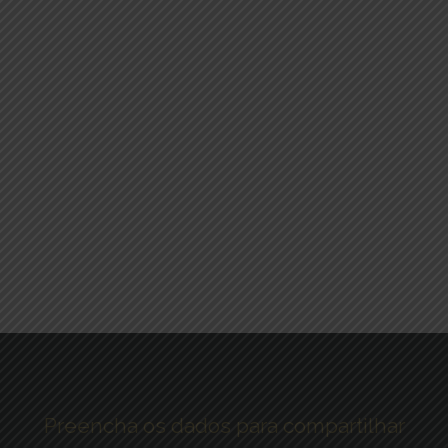
Preencha os dados para compartilhar