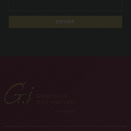
Creci: J-24275