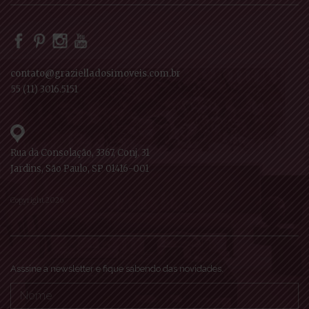
contato@grazielladosimoveis.com.br
55 (11) 3016.5151
Rua da Consolação, 3367, Conj. 31
Jardins, São Paulo, SP 01416-001
Copyright 2026
Asssine a newsletter e fique sabendo das novidades.