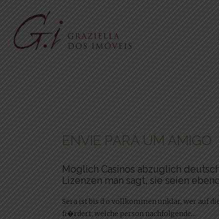
ENVIE PARA UM AMIGO
Moglich Casinos abzuglich deutsch
Lizenzen man sagt, sie seien eben
Sera ist bis d o vollkommen unklar, wer auf di
fi�rdert, welche person nachfolgende...