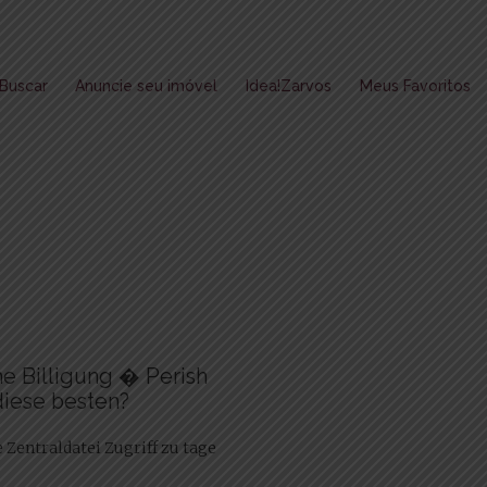
Buscar
Anuncie seu imóvel
Idea!Zarvos
Meus Favoritos
e Billigung � Perish
diese besten?
e Zentraldatei Zugriff zu tage