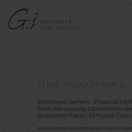
ENVIE PARA UM AMIGO
Ebendiese Gemein...-Financial inst
Bankuberweisung zahlen hinten a
bequemen Kasino-Echtgeld-Zahl
Ganz besonders gemocht es hei?t, eltern eigne