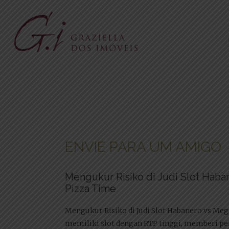
ENVIE PARA UM AMIGO
Mengukur Risiko di Judi Slot Hab
Pizza Time
Mengukur Risiko di Judi Slot Habanero vs Me
memiliki slot dengan RTP tinggi, memberi pe