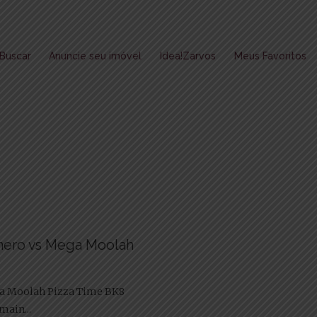
Buscar
Anuncie seu imóvel
Idea!Zarvos
Meus Favoritos
anero vs Mega Moolah
ga Moolah Pizza Time BK8
main...