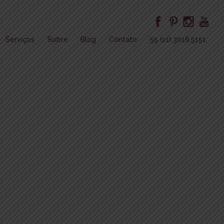
Serviços
Sobre
Blog
Contato
55 (11) 3016.5151