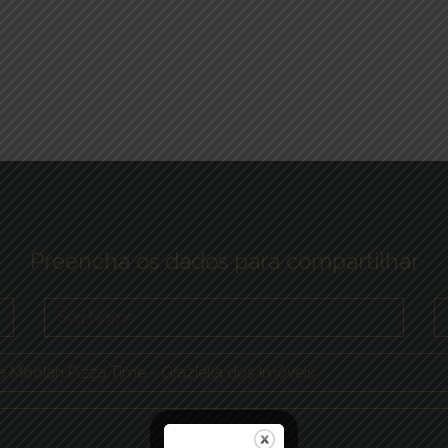
Preencha os dados para compartilhar