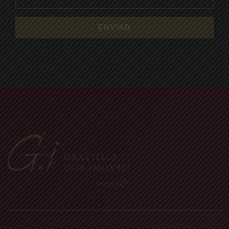
Creci: J-24275