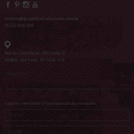
contato@grazielladosimoveis.com.br
55 (11) 3016.5151
Rua da Consolação, 3367, Conj. 31
Jardins, São Paulo, SP 01416-001
Copyright 2026
Asssine a newsletter e fique sabendo das novidades.