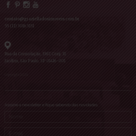
contato@grazielladosimoveis.com.br
55 (11) 3016.5151
Rua da Consolação, 3367, Conj. 31
Jardins, São Paulo, SP 01416-001
Copyright 2026
Asssine a newsletter e fique sabendo das novidades.