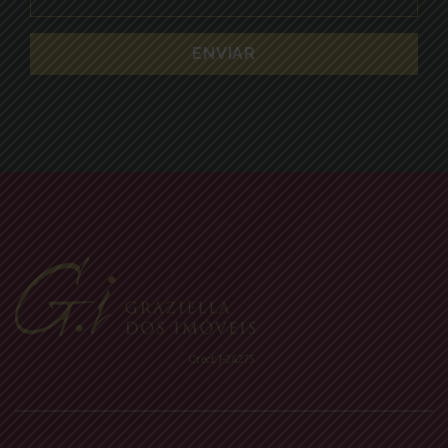
Creci: J-24275