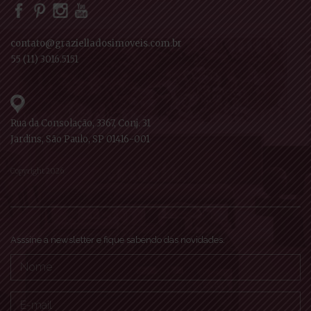
contato@grazielladosimoveis.com.br
55 (11) 3016.5151
Rua da Consolação, 3367, Conj. 31
Jardins, São Paulo, SP 01416-001
Copyright 2026
Asssine a newsletter e fique sabendo das novidades.