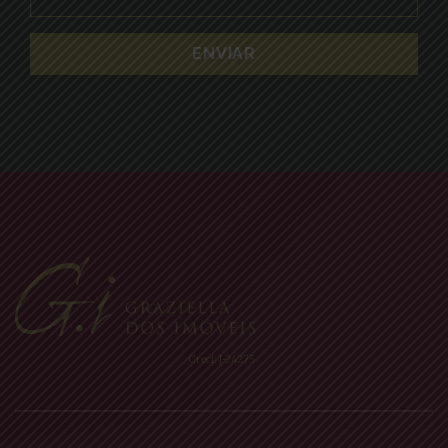
Creci: J-24275