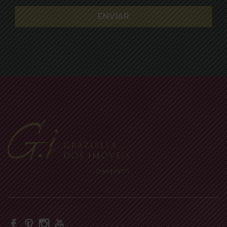
Creci: J-24275