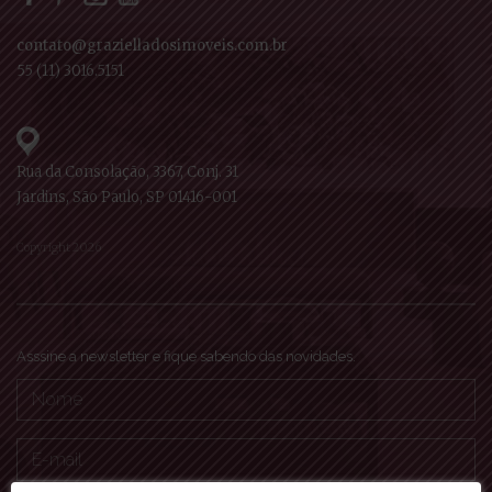
contato@grazielladosimoveis.com.br
55 (11) 3016.5151
Rua da Consolação, 3367, Conj. 31
Jardins, São Paulo, SP 01416-001
Copyright 2026
Asssine a newsletter e fique sabendo das novidades.