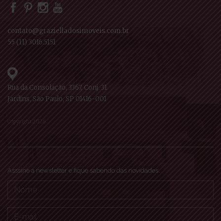
contato@grazielladosimoveis.com.br
55 (11) 3016.5151
Rua da Consolação, 3367, Conj. 31
Jardins, São Paulo, SP 01416-001
Copyright 2026
Asssine a newsletter e fique sabendo das novidades.