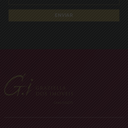
Creci: J-24275