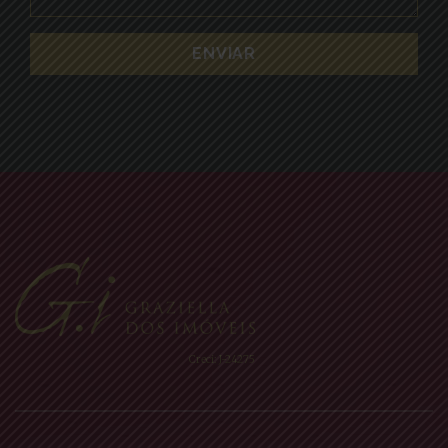
Creci: J-24275