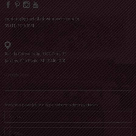
contato@grazielladosimoveis.com.br
55 (11) 3016.5151
Rua da Consolação, 3367, Conj. 31
Jardins, São Paulo, SP 01416-001
Copyright 2026
Asssine a newsletter e fique sabendo das novidades.