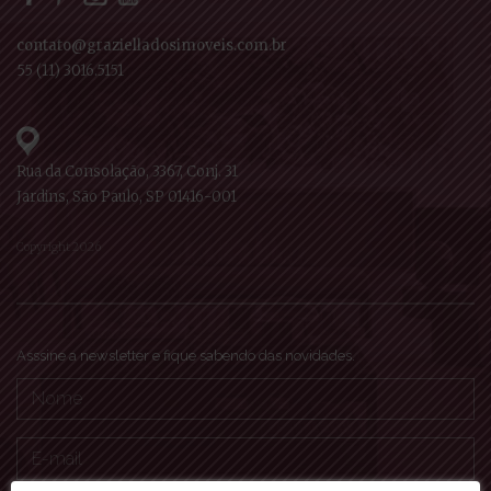
contato@grazielladosimoveis.com.br
55 (11) 3016.5151
Rua da Consolação, 3367, Conj. 31
Jardins, São Paulo, SP 01416-001
Copyright 2026
Asssine a newsletter e fique sabendo das novidades.