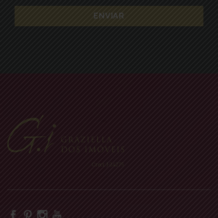
Creci: J-24275