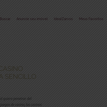
Buscar
Anuncie seu imóvel
Idea!Zarvos
Meus Favoritos
CASINO
A SENCILLO
l quiere penetrar del
juegos de casino, las casinos