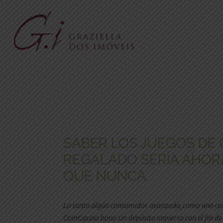
SABER LOS JUEGOS DE 
REGALADO SERÍ­A AHOR
QUE NUNCA
Lo tanto algún consumidor avanzado, como uno cua
CoinCasino bono sin depósito universo con el fin de 