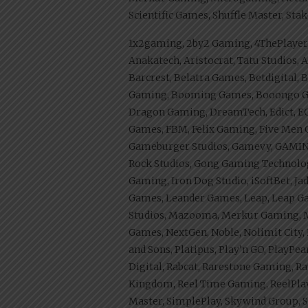
Scientific Games, Shuffle Master, Sta
1x2gaming, 2by2 Gaming, 4ThePlayer, 
Anakatech, Aristocrat, Tatu Studios,
Barcrest, Belatra Games, Betdigital, 
Gaming, Booming Games, Booongo Gam
Dragon Gaming, DreamTech, Edict, EG
Games, FBM, Felix Gaming, Five Men 
Gameburger Studios, Gamevy, GAMING
Rock Studios, Gong Gaming Technolog
Gaming, Iron Dog Studio, iSoftBet, J
Games, Leander Games, Leap, Leap Ga
Studios, Mazooma, Merkur Gaming, M
Games, NextGen, Noble, Nolimit City, 
and Sons, Platipus, Play’n GO, PlayPe
Digital, Rabcat, Rarestone Gaming, Ra
Kingdom, Reel Time Gaming, ReelPlay,
Master, SimplePlay, Skywind Group, Sl