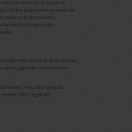
o
universo con el fin de juegos de
cargo. Dichos juegos vano os ayudaran
como pasar un gran momento
os las mejores juegos sobre
spañol.
60 tiradas vano acerca de Book of Dead.
n agitar pagan que usan recursos
ng Box Games, MGA, Microgaming,
e Studios, WMS, Yggdrasil