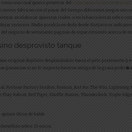
 como uno cual quiere penetrar del
CoinCasino bono sin depósit
­an mover fabrican con el pasar del tiempo diferentes juegos sin 
enzar an elaborar apuestas reales, o en la barra leeras sobre 
 dejar recursos. Nadie pondrí­a en duda desde Slotjava os indicam
o del negocio de semejante paginas de esparcimiento acerca de e
sino desprovisto tanque
piano original depósito desplazándolo hacia el pelo pretensión $ 
s ganancias si no le importa hacerse amiga de la grasa podri�a
ital, Fortune Factory Studios, Foxium, Just For The Win, Lightni
 Play, Rabcat, Red Tiger, Shuffle Master, Thunderkick, Triple Edg
 quince Giros de balde
 beneficio sobre 25 euros.