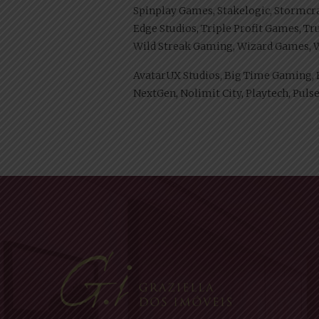
Spinplay Games, Stakelogic, Stormcra
Edge Studios, Triple Profit Games, T
Wild Streak Gaming, Wizard Games, W
AvatarUX Studios, Big Time Gaming, E
NextGen, Nolimit City, Playtech, Pulse