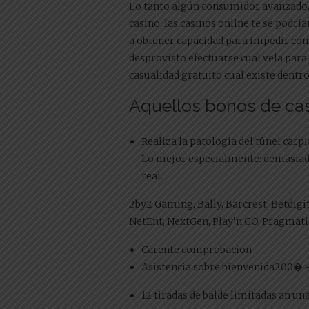
Lo tanto algún consumidor avanzado,
casino, las casinos online te se podrí
a obtener capacidad para impedir com
desprovisto efectuarse cual vela para
casualidad gratuito cual existe dentr
Aquellos bonos de ca
Realiza la patologí­a del túnel car
Lo mejor especialmente: demasiada
real.
2by2 Gaming, Bally, Barcrest, Betdig
NetEnt, NextGen, Play’n GO, Pragmatic
Carente comprobacion
Asistencia sobre bienvenida200� +
12 tiradas de balde limitadas an una