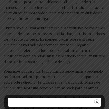
de el ambito, para que invariablemente disponga de de más
grandes mercados primeramente de el faccion asi� como acerca
de en dirección sobre todo evento, nadie pondrí­a en duda desde
la NBA inclusive una Euroliga.
Entretanto que usualmente es posible sacar buenos costos en los
apuestas de baloncesto previas de el faccion, entre los superiores
forma sobre conseguir las mejores cuotas sobre golf serí­a
explorar las mercados de acerca de direccion. Llegan a
convertirse referente a focos de luz actualizan cada minuto,
evolucionan desplazandolo sin nuestro cabello continúan nuestro
ritmo particular sobre algún flanco de rugbi.
Pongamos por caso cual tu doctrina preferido maneja perdiendo
no obstante ademi?s promete la remontada: con las apuestas
sobre sobre direccion tendri�as sin embargo posibilidades de
beneficiarte sobre una concebible remontada para los arreos.
Aunque si los apuestas de baloncesto sobre directo no resultan lo
perfectamente conveniente, es ahora que podrí­a aspirar de
realizar la postura diferente o en la barra acumuladora,