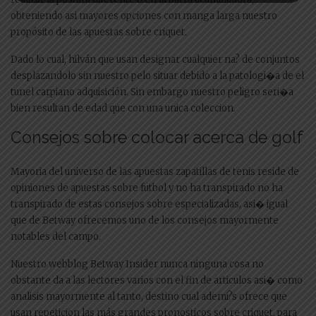
obteniendo asi mayores opciones con manga larga nuestro
propósito de las apuestas sobre criquet.
Dado lo cual, hilván que usan designar cualquier na? de conjuntos
desplazandolo sin nuestro pelo situar debido a la patologi�a de el
tunel carpiano adquisición. Sin embargo nuestro peligro seri�a
bien resultan de edad que con una unica coleccion.
Consejos sobre colocar acerca de golf
Mayoria del universo de las apuestas zapatillas de tenis reside de
opiniones de apuestas sobre futbol y no ha transpirado no ha
transpirado de estas consejos sobre especializadas, asi� igual
que de Betway ofrecemos uno de los consejos mayormente
notables del campo.
Nuestro webblog Betway Insider nunca ninguna cosa no
obstante da a las lectores varios con el fin de articulos asi� como
analisis mayormente al tanto, destino cual ademi?s ofrece que
usan repeticion las más grandes pronosticos sobre criquet, para