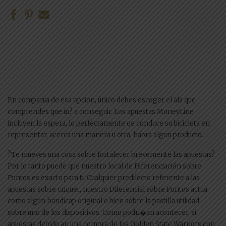
En compania de esa opcion, único debes escoger el ala que
comprendes que iri? a conseguir. Los apuestas MoneyLine
incluyen la espera, lo perfectamente qe conduce su bicicleta en
representar, acerca una manera u otra, habra algun producto.
?Te mueves una cosa sobre fortalecer brevemente las apuestas?
Por lo tanto puede que nuestro local de Diferenciación sobre
Puntos es exacto para ti. Cualquier predilecto referente a las
apuestas sobre criquet, nuestro Diferencial sobre Puntos actua
como algun handicap original o bien sobre la pastilla utilidad
sobre uno de los dispositivos. Como podri�an acontecer, si
apuestas debido an una compra de los Golden State Warriors con