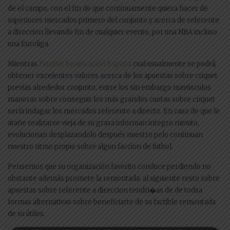
de el campo, con el fin de que continuamente quiera hacer de
superiores mercados primero del conjunto y acerca de referente
a direccion llevando fin de cualquier evento, por una NBA incluso
una Euroliga.
Mientras
FamBet bonificación España
cual usualmente se podrí¡
obtener excelentes valores acerca de los apuestas sobre criquet
previas alrededor conjunto, entre los sin embargo mayúsculos
maneras sobre conseguir los más grandes cuotas sobre criquet
serí­a indagar los mercados referente a directo. En caso de que le
atañe realizarse vieja de su grasa informan integro minuto,
evolucionan desplazandolo después nuestro pelo continuan
nuestro ritmo propio sobre algun faccion de futbol.
Pensemos que su organización favorito conduce perdiendo no
obstante además promete la remontada: al siguiente resto sobre
apuestas sobre referente a direccion tendri�as de de todsa
formas alternativas sobre beneficiarte de su factible remontada
de su útiles.